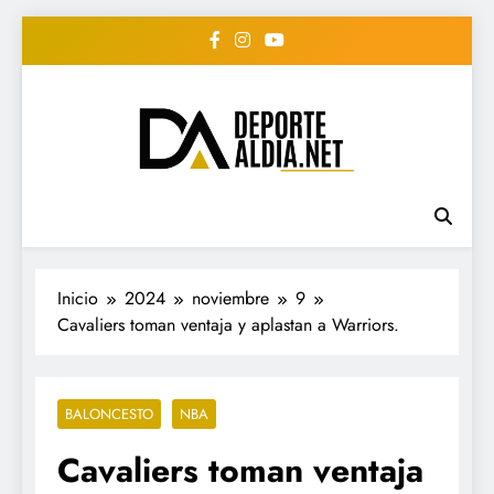
Saltar
al
contenido
• DEPORTE AL DIA •
www.deportealdia.net #deportealdia
#deportealdiard #deportealdiaperiodico
"Periodico Deportivo
Digital"
Inicio
2024
noviembre
9
Cavaliers toman ventaja y aplastan a Warriors.
BALONCESTO
NBA
Cavaliers toman ventaja