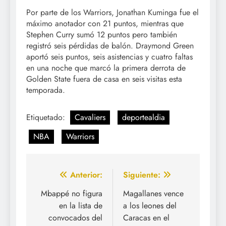
Por parte de los Warriors, Jonathan Kuminga fue el
máximo anotador con 21 puntos, mientras que
Stephen Curry sumó 12 puntos pero también
registró seis pérdidas de balón. Draymond Green
aportó seis puntos, seis asistencias y cuatro faltas
en una noche que marcó la primera derrota de
Golden State fuera de casa en seis visitas esta
temporada.
Etiquetado:
Cavaliers
deportealdia
NBA
Warriors
Navegación
Anterior:
Siguiente:
de
Mbappé no figura
Magallanes vence
en la lista de
a los leones del
entradas
convocados del
Caracas en el