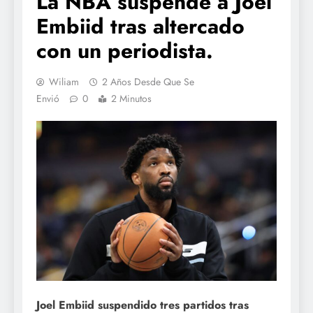
La NBA suspende a Joel
Embiid tras altercado
con un periodista.
Wiliam
2 Años Desde Que Se
Envió
0
2 Minutos
Joel Embiid suspendido tres partidos tras