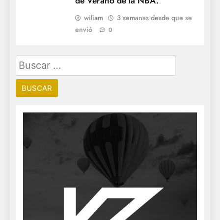
de Verano de la NBA.
wiliam
3 semanas desde que se
envió
0
Buscar: