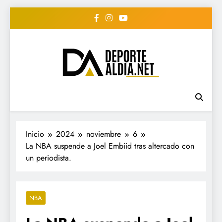
Saltar
al
contenido
• DEPORTE AL DIA •
www.deportealdia.net #deportealdia
#deportealdiard #deportealdiaperiodico
"Periodico Deportivo
Digital"
Inicio
2024
noviembre
6
La NBA suspende a Joel Embiid tras altercado con
un periodista.
NBA