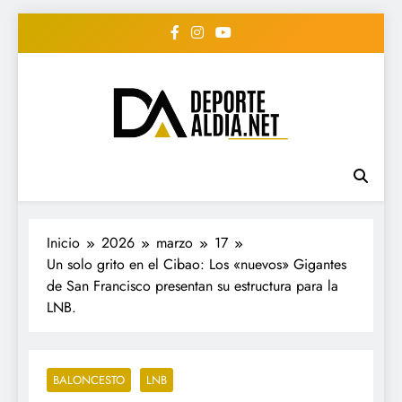
Saltar
al
contenido
• DEPORTE AL DIA •
www.deportealdia.net #deportealdia
#deportealdiard #deportealdiaperiodico
"Periodico Deportivo
Digital"
Inicio
2026
marzo
17
Un solo grito en el Cibao: Los «nuevos» Gigantes
de San Francisco presentan su estructura para la
LNB.
BALONCESTO
LNB