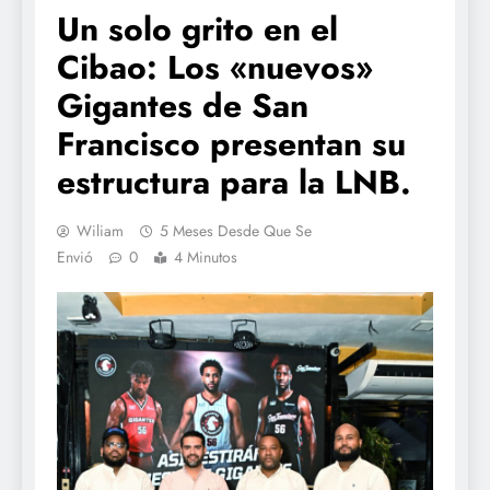
Un solo grito en el
Cibao: Los «nuevos»
Gigantes de San
Francisco presentan su
estructura para la LNB.
Wiliam
5 Meses Desde Que Se
Envió
0
4 Minutos