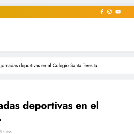
iodico Deportivo Digital"
diard #deportealdiaperiodico
 jornadas deportivas en el Colegio Santa Teresita.
adas deportivas en el
.
Minutos