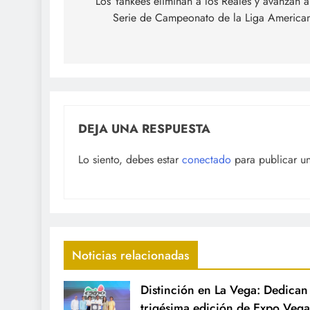
de
Los Yankees eliminan a los Reales y avanzan a
Serie de Campeonato de la Liga America
entradas
DEJA UNA RESPUESTA
Lo siento, debes estar
conectado
para publicar u
Noticias relacionadas
Distinción en La Vega: Dedican 
trigésima edición de Expo Vega