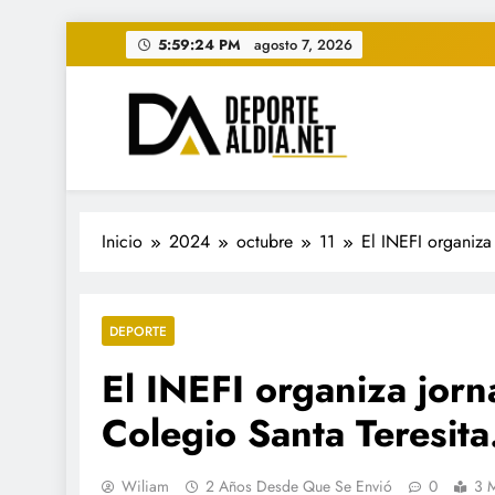
Saltar
5:59:25 PM
agosto 7, 2026
al
contenido
• DEPORTE AL DIA • "Per
www.deportealdia.net #deportealdia #deporteal
Inicio
2024
octubre
11
El INEFI organiza
DEPORTE
El INEFI organiza jorn
Colegio Santa Teresita
Wiliam
2 Años Desde Que Se Envió
0
3 