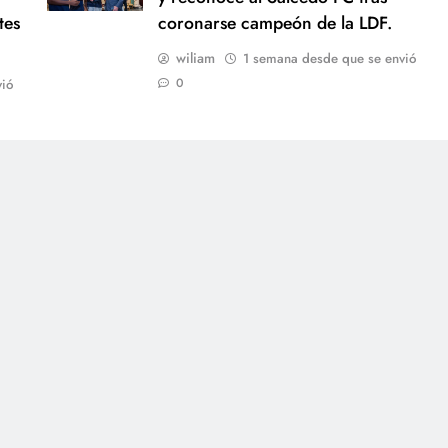
tes
coronarse campeón de la LDF.
wiliam
1 semana desde que se envió
0
ió