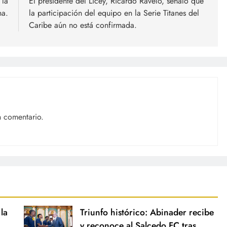
 la
El presidente del Licey, Ricardo Ravelo, señaló que
na.
la participación del equipo en la Serie Titanes del
Caribe aún no está confirmada.
n comentario.
la
Triunfo histórico: Abinader recibe
y reconoce al Salcedo FC tras