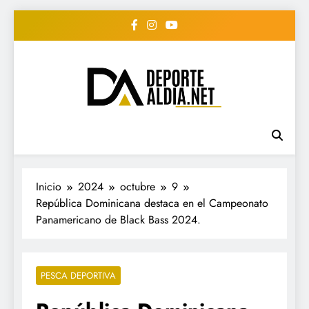
Saltar
al
contenido
• DEPORTE AL DIA •
www.deportealdia.net #deportealdia
#deportealdiard #deportealdiaperiodico
"Periodico Deportivo
Digital"
Inicio
2024
octubre
9
República Dominicana destaca en el Campeonato
Panamericano de Black Bass 2024.
PESCA DEPORTIVA