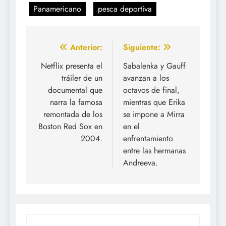
Panamericano
pesca deportiva
Navegación
Anterior:
Siguiente:
de
Netflix presenta el
Sabalenka y Gauff
tráiler de un
avanzan a los
entradas
documental que
octavos de final,
narra la famosa
mientras que Erika
remontada de los
se impone a Mirra
Boston Red Sox en
en el
2004.
enfrentamiento
entre las hermanas
Andreeva.