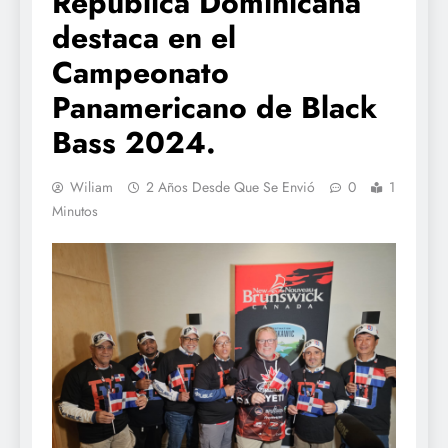
República Dominicana
destaca en el
Campeonato
Panamericano de Black
Bass 2024.
Wiliam
2 Años Desde Que Se Envió
0
1
Minutos