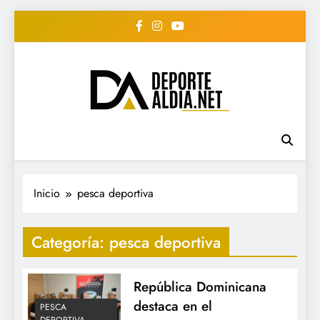
Saltar
al
contenido
• DEPORTE AL DIA •
www.deportealdia.net #deportealdia
#deportealdiard #deportealdiaperiodico
"Periodico Deportivo
Digital"
Inicio
pesca deportiva
Categoría:
pesca deportiva
República Dominicana
destaca en el
PESCA