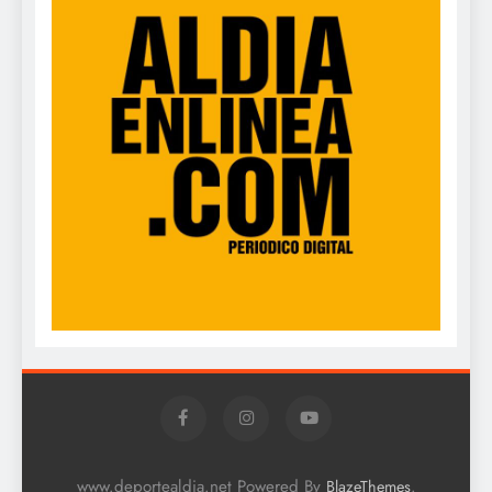
www.deportealdia.net Powered By
.
BlazeThemes