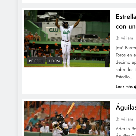
Estrell
con un
wiliam
José Barre
Toros en e
BÉISBOL
LIDOM
décimo epi
sobre los 
Estadio…
Leer más
Águila
wiliam
Aderlin R
Águilas Ci