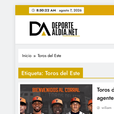
Saltar
8:50:23 AM
agosto 7, 2026
al
contenido
• DEPORTE AL DIA • "Per
www.deportealdia.net #deportealdia #deporteal
Inicio
Toros del Este
Etiqueta:
Toros del Este
Toros 
agentes
wiliam