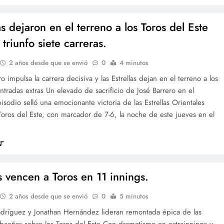
as dejaron en el terreno a los Toros del Este
 triunfo siete carreras.
2 años desde que se envió
0
4 minutos
ro impulsa la carrera decisiva y las Estrellas dejan en el terreno a los
ntradas extras Un elevado de sacrificio de José Barrero en el
sodio selló una emocionante victoria de las Estrellas Orientales
Toros del Este, con marcador de 7-6, la noche de este jueves en el
s vencen a Toros en 11 innings.
2 años desde que se envió
0
5 minutos
odríguez y Jonathan Hernández lideran remontada épica de las
baeñas sobre los Toros del Este Con dramatismo en extrainnings y