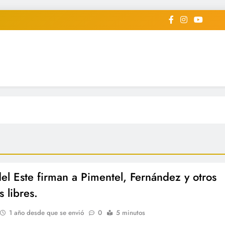
iodico Deportivo Digital"
diard #deportealdiaperiodico
del Este firman a Pimentel, Fernández y otros
 libres.
1 año desde que se envió
0
5 minutos