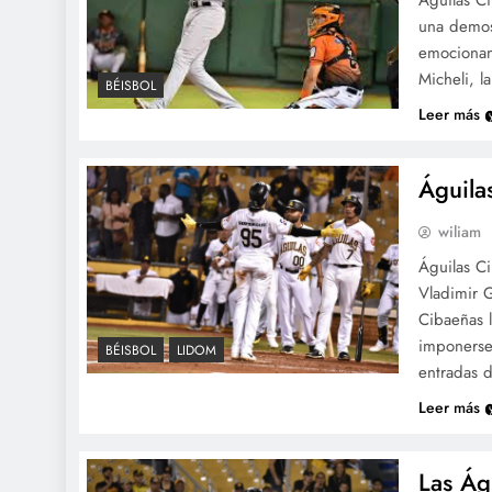
una demost
emocionant
Micheli, l
BÉISBOL
Leer más
Águila
wiliam
Águilas Ci
Vladimir G
Cibaeñas l
imponerse 
BÉISBOL
LIDOM
entradas 
Leer más
Las Águ