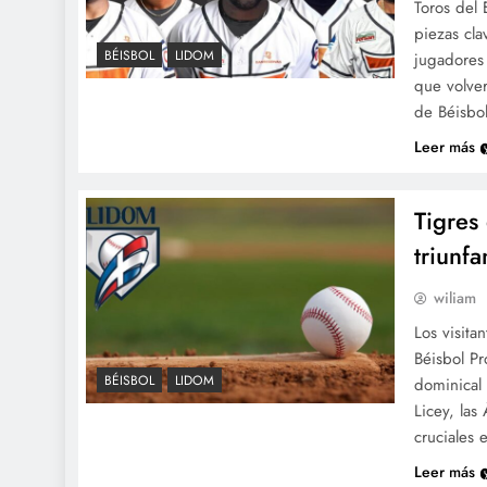
Toros del 
piezas cla
BÉISBOL
LIDOM
jugadores 
que volver
de Béisbol
Leer más
Tigres 
triunf
wiliam
Los visita
Béisbol Pr
BÉISBOL
LIDOM
dominical 
Licey, las
cruciales
Leer más