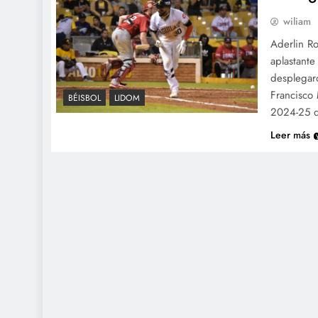
wiliam
Aderlin Ro
aplastante
desplegaro
Francisco 
BÉISBOL
LIDOM
2024-25 d
Leer más