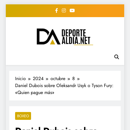
Saltar
al
contenido
• DEPORTE AL DIA •
www.deportealdia.net #deportealdia
#deportealdiard #deportealdiaperiodico
"Periodico Deportivo
Digital"
Inicio
2024
octubre
8
Daniel Dubois sobre Oleksandr Usyk o Tyson Fury:
«Quien pague más»
BOXEO