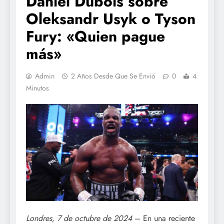
Daniel Dubois sobre
Oleksandr Usyk o Tyson
Fury: «Quien pague
más»
Admin
2 Años Desde Que Se Envió
0
4
Minutos
Londres, 7 de octubre de 2024
– En una reciente