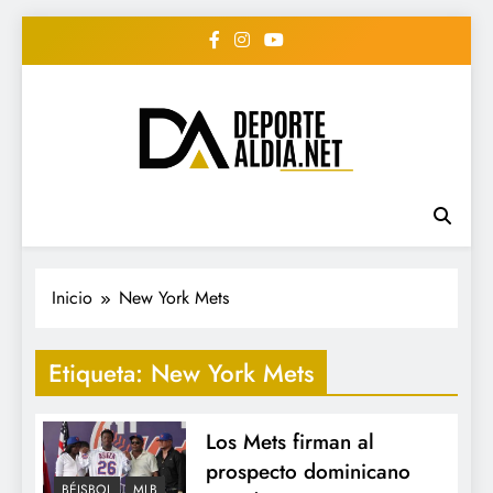
Saltar
al
contenido
• DEPORTE AL DIA •
www.deportealdia.net #deportealdia
#deportealdiard #deportealdiaperiodico
"Periodico Deportivo
Digital"
Inicio
New York Mets
Etiqueta:
New York Mets
Los Mets firman al
prospecto dominicano
BÉISBOL
MLB