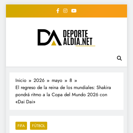
Saltar
al
contenido
• DEPORTE AL DIA •
www.deportealdia.net #deportealdia
#deportealdiard #deportealdiaperiodico
"Periodico Deportivo
Digital"
Inicio
2026
mayo
8
El regreso de la reina de los mundiales: Shakira
pondrá ritmo a la Copa del Mundo 2026 con
«Dai Dai»
FIFA
FÚTBOL