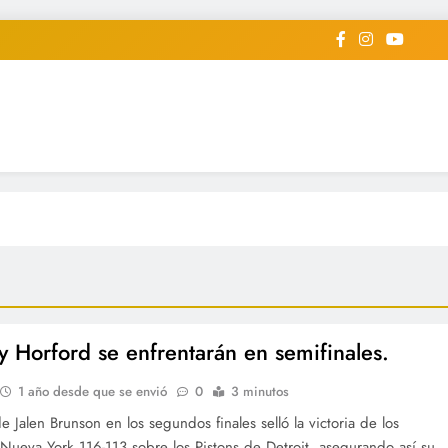
iodico Deportivo Digital"
diard #deportealdiaperiodico
y Horford se enfrentarán en semifinales.
1 año desde que se envió
0
3 minutos
de Jalen Brunson en los segundos finales selló la victoria de los
Nueva York 116-113 sobre los Pistons de Detroit, asegurando así su