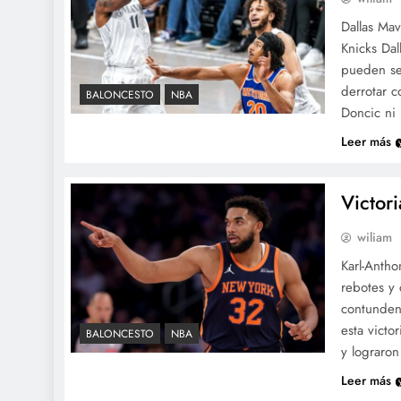
Dallas Mav
Knicks Dal
pueden ser
derrotar 
BALONCESTO
NBA
Doncic ni
Leer más
Victori
wiliam
Karl-Antho
rebotes y 
contunden
esta victo
BALONCESTO
NBA
y lograron
Leer más