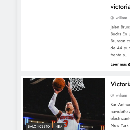
victor
wiliam
Jalen Brun
Bucks En 
Brunson c
de 44 pun
frente a…
Leer más
Victor
wiliam
Karl-Antho
navideño 
electrizan
New York K
BALONCESTO
NBA