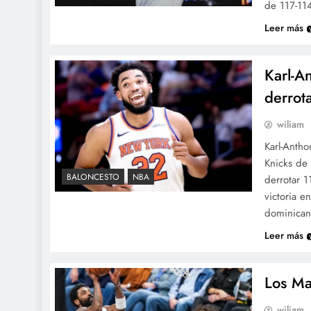
de 117-11
Leer más
Karl-A
derrota
wiliam
Karl-Antho
Knicks de
BALONCESTO
NBA
derrotar 1
victoria e
dominican
Leer más
Los Ma
wiliam