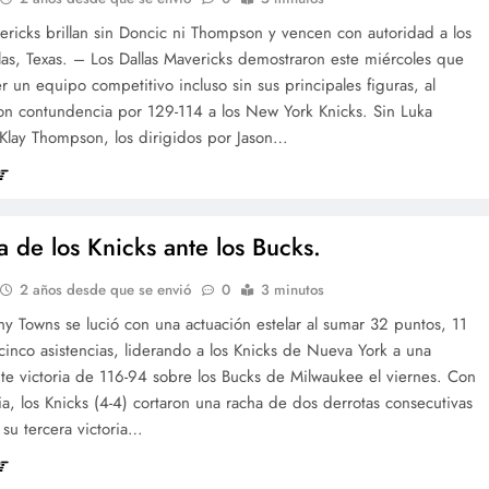
ericks brillan sin Doncic ni Thompson y vencen con autoridad a los
las, Texas. – Los Dallas Mavericks demostraron este miércoles que
 un equipo competitivo incluso sin sus principales figuras, al
con contundencia por 129-114 a los New York Knicks. Sin Luka
 Klay Thompson, los dirigidos por Jason…
a de los Knicks ante los Bucks.
2 años desde que se envió
0
3 minutos
ny Towns se lució con una actuación estelar al sumar 32 puntos, 11
cinco asistencias, liderando a los Knicks de Nueva York a una
te victoria de 116-94 sobre los Bucks de Milwaukee el viernes. Con
ria, los Knicks (4-4) cortaron una racha de dos derrotas consecutivas
 su tercera victoria…