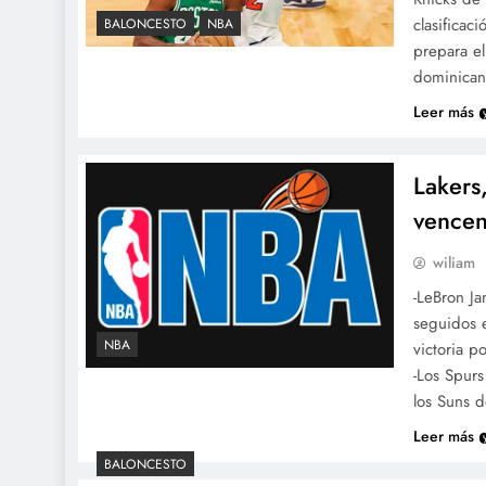
clasificac
BALONCESTO
NBA
prepara el
dominican
Leer más
Lakers
vencen
wiliam
-LeBron Ja
seguidos e
NBA
victoria p
-Los Spur
los Suns 
Leer más
BALONCESTO