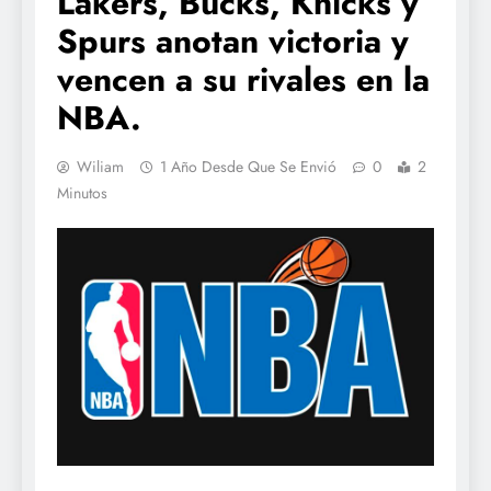
Lakers, Bucks, Knicks y
Spurs anotan victoria y
vencen a su rivales en la
NBA.
Wiliam
1 Año Desde Que Se Envió
0
2
Minutos