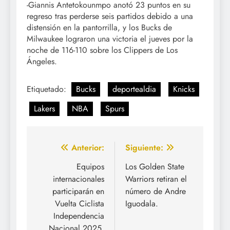
-Giannis Antetokounmpo anotó 23 puntos en su
regreso tras perderse seis partidos debido a una
distensión en la pantorrilla, y los Bucks de
Milwaukee lograron una victoria el jueves por la
noche de 116-110 sobre los Clippers de Los
Ángeles.
Etiquetado:
Bucks
deportealdia
Knicks
Lakers
NBA
Spurs
Navegación
Anterior:
Siguiente:
de
Equipos
Los Golden State
internacionales
Warriors retiran el
entradas
participarán en
número de Andre
Vuelta Ciclista
Iguodala.
Independencia
Nacional 2025.