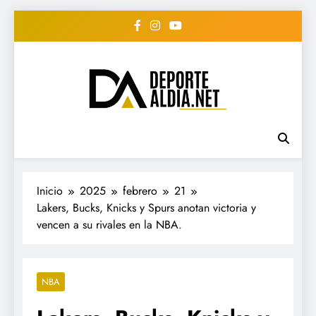
Saltar
al
contenido
• DEPORTE AL DIA •
www.deportealdia.net #deportealdia
#deportealdiard #deportealdiaperiodico
"Periodico Deportivo
Digital"
Inicio
2025
febrero
21
Lakers, Bucks, Knicks y Spurs anotan victoria y
vencen a su rivales en la NBA.
NBA