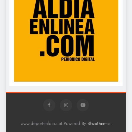
www.deportealdia.net Powered By
.
BlazeThemes