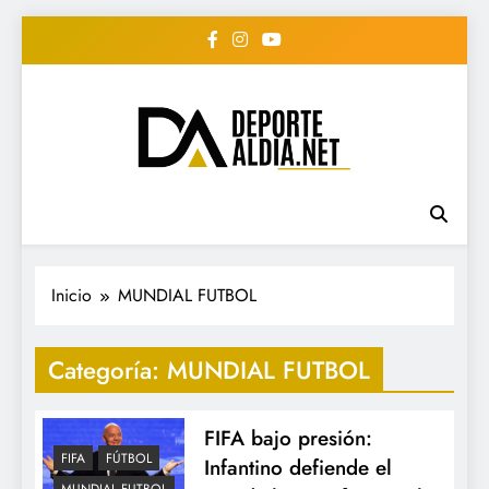
Saltar
al
contenido
• DEPORTE AL DIA •
www.deportealdia.net #deportealdia
#deportealdiard #deportealdiaperiodico
"Periodico Deportivo
Digital"
Inicio
MUNDIAL FUTBOL
Categoría:
MUNDIAL FUTBOL
FIFA bajo presión:
FIFA
FÚTBOL
Infantino defiende el