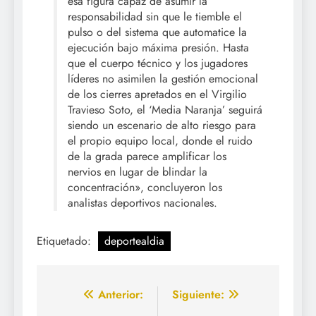
esa figura capaz de asumir la
responsabilidad sin que le tiemble el
pulso o del sistema que automatice la
ejecución bajo máxima presión. Hasta
que el cuerpo técnico y los jugadores
líderes no asimilen la gestión emocional
de los cierres apretados en el Virgilio
Travieso Soto, el ‘Media Naranja’ seguirá
siendo un escenario de alto riesgo para
el propio equipo local, donde el ruido
de la grada parece amplificar los
nervios en lugar de blindar la
concentración», concluyeron los
analistas deportivos nacionales.
Etiquetado:
deportealdia
Navegación
Anterior:
Siguiente: