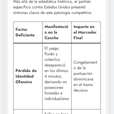
Más allá de la estadística histórica, el partido
específico contra Estados Unidos presentó
síntomas claros de esta patología competitiva:
Manifestació
Impacto en
Factor
n en la
el Marcador
Deficiente
Cancha
Final
El juego
fluido y
colectivo
Congelamient
desapareció
o de la
Pérdida de
en los últimos
puntuación
Identidad
4 minutos,
dominicana
Ofensiva
derivando en
en el tramo
posesiones
decisivo.
forzadas e
individualismo
.