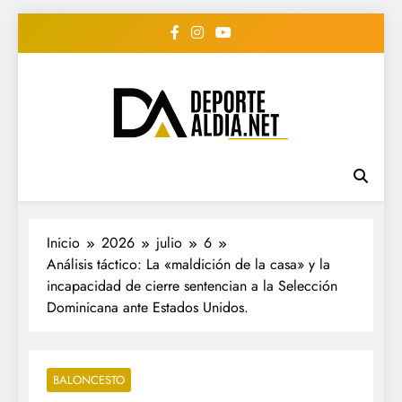
Saltar
al
contenido
• DEPORTE AL DIA •
www.deportealdia.net #deportealdia
#deportealdiard #deportealdiaperiodico
"Periodico Deportivo
Digital"
Inicio
2026
julio
6
Análisis táctico: La «maldición de la casa» y la
incapacidad de cierre sentencian a la Selección
Dominicana ante Estados Unidos.
BALONCESTO