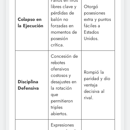
Fallos en tiros
libres clave y
Otorgó
pérdidas de
posesiones
Colapso en
balón no
extra y puntos
la Ejecución
forzadas en
fáciles a
momentos de
Estados
posesión
Unidos.
crítica.
Concesión de
rebotes
ofensivos
Rompió la
costosos y
paridad y dio
Disciplina
desajustes en
ventaja
Defensiva
la rotación
decisiva al
que
rival.
permitieron
triples
abiertos.
Expresiones