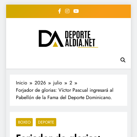
Saltar
al
contenido
• DEPORTE AL DIA •
www.deportealdia.net #deportealdia
#deportealdiard #deportealdiaperiodico
"Periodico Deportivo
Digital"
Inicio
2026
julio
2
Forjador de glorias: Víctor Pascual ingresará al
Pabellón de la Fama del Deporte Dominicano.
BOXEO
DEPORTE