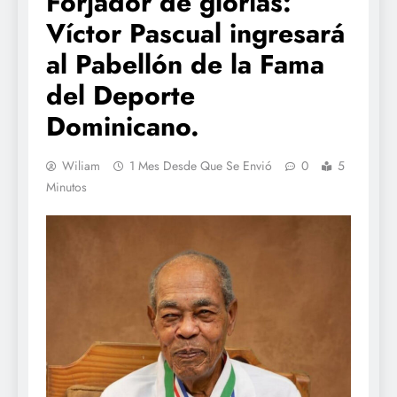
Forjador de glorias:
Víctor Pascual ingresará
al Pabellón de la Fama
del Deporte
Dominicano.
Wiliam
1 Mes Desde Que Se Envió
0
5
Minutos