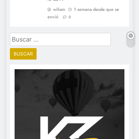
wiliam
1 semana desde que se
envió
0
Buscar: