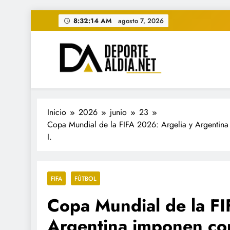
Saltar
8:32:16 AM
agosto 7, 2026
al
contenido
• DEPORTE AL DIA • "Per
www.deportealdia.net #deportealdia #deporteal
Inicio
2026
junio
23
Copa Mundial de la FIFA 2026: Argelia y Argentina
I.
FIFA
FÚTBOL
Copa Mundial de la FI
Argentina imponen con