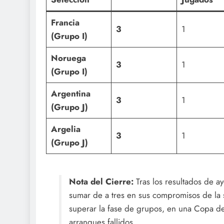
Francia
3
1
(Grupo I)
Noruega
3
1
(Grupo I)
Argentina
3
1
(Grupo J)
Argelia
3
1
(Grupo J)
Nota del Cierre:
Tras los resultados de ay
sumar de a tres en sus compromisos de la 
superar la fase de grupos, en una Copa d
arranques fallidos.