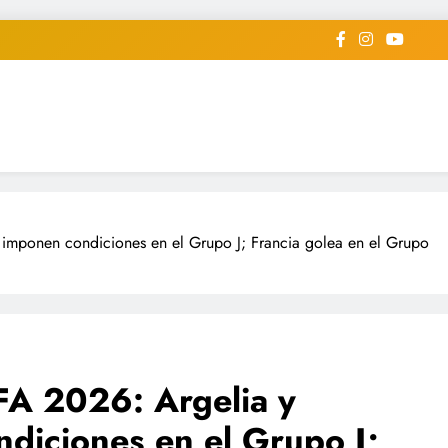
iodico Deportivo Digital"
diard #deportealdiaperiodico
 imponen condiciones en el Grupo J; Francia golea en el Grupo
FA 2026: Argelia y
diciones en el Grupo J;