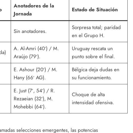
Anotadores de la
o
Estado de Situación
Jornada
Sorpresa total; paridad
Sin anotadores.
en el Grupo H.
A. Al-Amri (40′) / M.
Uruguay rescata un
da)
Araújo (79′).
punto sobre el final.
E. Ashour (20′) / M.
Bélgica deja dudas en
Hany (66′ AG).
su funcionamiento.
E. Just (7′, 54′) / R.
Choque de alta
Rezaeian (32′), M.
intensidad ofensiva.
Mohebbi (64′).
llamadas selecciones emergentes, las potencias