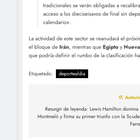
tradicionales se verán obligadas a recalibra
acceso a los dieciseisavos de final sin dep
calendario».
La actividad de este sector se reanudará el pró
el bloque de
Irán
, mientras que
Egipto
y
Nueva
que podría definir el rumbo de la clasificación ha
Etiquetado:
deportealdia
Navegación
Anteri
de
Resurgir de leyenda: Lewis Hamilton domina
Montmeló y firma su primer triunfo con la Scude
entradas
Ferra