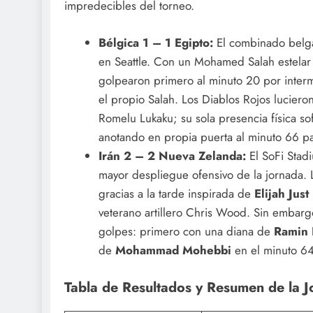
impredecibles del torneo.
Bélgica 1 – 1 Egipto:
El combinado belga 
en Seattle. Con un Mohamed Salah estelar
golpearon primero al minuto 20 por inte
el propio Salah. Los Diablos Rojos luciero
Romelu Lukaku; su sola presencia física s
anotando en propia puerta al minuto 66 para
Irán 2 – 2 Nueva Zelanda:
El SoFi Stad
mayor despliegue ofensivo de la jornada. 
gracias a la tarde inspirada de
Elijah Just
veterano artillero Chris Wood. Sin embargo
golpes: primero con una diana de
Ramin 
de
Mohammad Mohebbi
en el minuto 64 
Tabla de Resultados y Resumen de la 