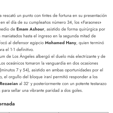
rescató un punto con tintes de fortuna en su presentación
 en el día de su cumpleaños número 34, los «Faraones»
rmedio de
Emam Ashour
, asistido de forma quirúrgica por
n maniatados hasta el ingreso en la segunda mitad de
ofocó al defensor egipcio
Mohamed Hany
, quien terminó
 el 1-1 definitivo.
ium de Los Ángeles albergó el duelo más electrizante y de
Los oceánicos tomaron la vanguardia en dos ocasiones
(minutos 7 y 54), asistido en ambas oportunidades por el
, el orgullo del bloque iraní permitió responder a los
Rezaeian
al 32′ y posteriormente con un potente testarazo
para sellar una vibrante paridad a dos goles.
Jornada