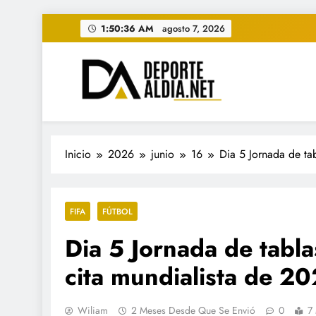
Saltar
1:50:38 AM
agosto 7, 2026
al
contenido
• DEPORTE AL DIA • "Per
www.deportealdia.net #deportealdia #deporteal
Inicio
2026
junio
16
Dia 5 Jornada de tab
FIFA
FÚTBOL
Dia 5 Jornada de tablas
cita mundialista de 2
Wiliam
2 Meses Desde Que Se Envió
0
7