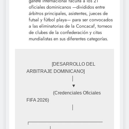
gafete internacional faculta a los 21
oficiales dominicanos —divididos entre
árbitros principales, asistentes, jueces de
futsal y fútbol playa— para ser convocados
a las eliminatorias de la Concacaf, torneos
de clubes de la confederación y citas
mundialistas en sus diferentes categorías.
                      [DESARROLLO DEL 
ARBITRAJE DOMINICANO]

                                       │

                                       ▼

                       (Credenciales Oficiales 
FIFA 2026)

                                       │

┌───────────────────────
───────┴────────────────