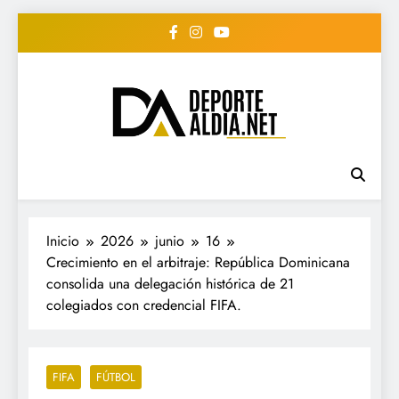
Saltar
al
contenido
• DEPORTE AL DIA •
www.deportealdia.net #deportealdia
#deportealdiard #deportealdiaperiodico
"Periodico Deportivo
Digital"
Inicio
2026
junio
16
Crecimiento en el arbitraje: República Dominicana
consolida una delegación histórica de 21
colegiados con credencial FIFA.
FIFA
FÚTBOL