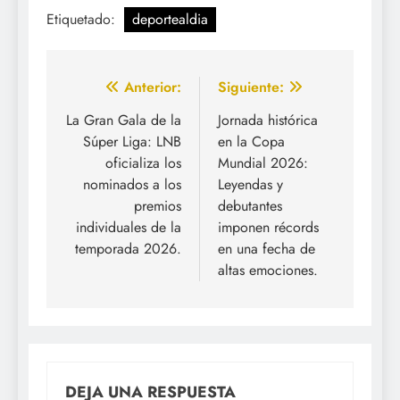
Etiquetado:
deportealdia
Navegación
Anterior:
Siguiente:
de
La Gran Gala de la
Jornada histórica
Súper Liga: LNB
en la Copa
entradas
oficializa los
Mundial 2026:
nominados a los
Leyendas y
premios
debutantes
individuales de la
imponen récords
temporada 2026.
en una fecha de
altas emociones.
DEJA UNA RESPUESTA