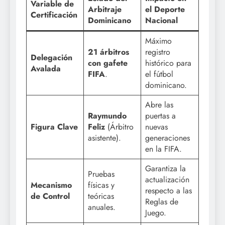
Variable de
Arbitraje
el Deporte
Certificación
Dominicano
Nacional
Máximo
21 árbitros
registro
Delegación
con gafete
histórico para
Avalada
FIFA
.
el fútbol
dominicano.
Abre las
Raymundo
puertas a
Figura Clave
Feliz
(Árbitro
nuevas
asistente).
generaciones
en la FIFA.
Garantiza la
Pruebas
actualización
Mecanismo
físicas y
respecto a las
de Control
teóricas
Reglas de
anuales.
Juego.