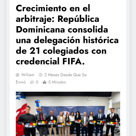
Crecimiento en el
arbitraje: República
Dominicana consolida
una delegación histórica
de 21 colegiados con
credencial FIFA.
Wiliam
2 Meses Desde Que Se
Envió
0
5 Minutos