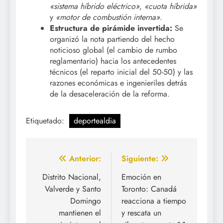
«sistema híbrido eléctrico»
,
«cuota híbrida»
y
«motor de combustión interna»
.
Estructura de pirámide invertida:
Se
organizó la nota partiendo del hecho
noticioso global (el cambio de rumbo
reglamentario) hacia los antecedentes
técnicos (el reparto inicial del 50-50) y las
razones económicas e ingenieriles detrás
de la desaceleración de la reforma.
Etiquetado:
deportealdia
Navegación
Anterior:
Siguiente:
de
Distrito Nacional,
Emoción en
Valverde y Santo
Toronto: Canadá
entradas
Domingo
reacciona a tiempo
mantienen el
y rescata un