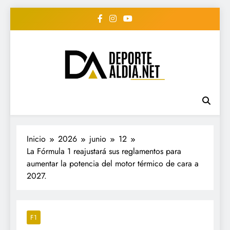
Saltar
al
contenido
• DEPORTE AL DIA •
www.deportealdia.net #deportealdia
#deportealdiard #deportealdiaperiodico
"Periodico Deportivo
Digital"
Inicio
2026
junio
12
La Fórmula 1 reajustará sus reglamentos para
aumentar la potencia del motor térmico de cara a
2027.
F1