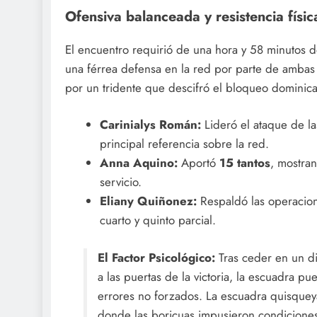
Ofensiva balanceada y resistencia físic
El encuentro requirió de una hora y 58 minutos d
una férrea defensa en la red por parte de ambas
por un tridente que descifró el bloqueo domini
Carinialys Román:
Lideró el ataque de la
principal referencia sobre la red.
Anna Aquino:
Aportó
15 tantos
, mostran
servicio.
Eliany Quiñonez:
Respaldó las operacio
cuarto y quinto parcial.
El Factor Psicológico:
Tras ceder en un di
a las puertas de la victoria, la escuadra pue
errores no forzados. La escuadra quisqueya
donde las boricuas impusieron condiciones 