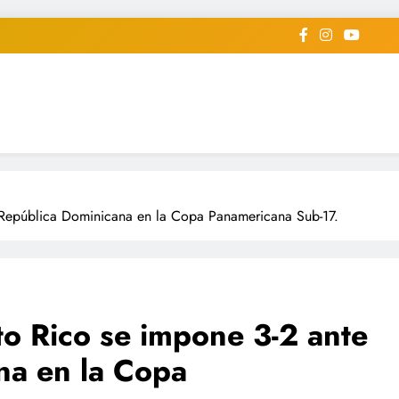
iodico Deportivo Digital"
diard #deportealdiaperiodico
la República Dominicana en la Copa Panamericana Sub-17.
rto Rico se impone 3-2 ante
na en la Copa