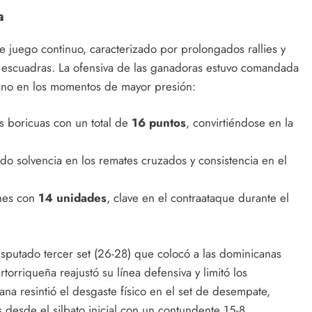
a
e juego continuo, caracterizado por prolongados rallies y
 escuadras. La ofensiva de las ganadoras estuvo comandada
cano en los momentos de mayor presión:
s boricuas con un total de
16 puntos
, convirtiéndose en la
do solvencia en los remates cruzados y consistencia en el
nes con
14 unidades
, clave en el contraataque durante el
sputado tercer set (26-28) que colocó a las dominicanas
rtorriqueña reajustó su línea defensiva y limitó los
na resintió el desgaste físico en el set de desempate,
desde el silbato inicial con un contundente 15-8.