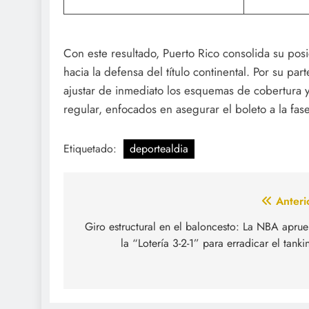
Con este resultado, Puerto Rico consolida su posic
hacia la defensa del título continental. Por su p
ajustar de inmediato los esquemas de cobertura y
regular, enfocados en asegurar el boleto a la fa
Etiquetado:
deportealdia
Navegación
Anteri
de
Giro estructural en el baloncesto: La NBA apru
la “Lotería 3-2-1” para erradicar el tanki
entradas