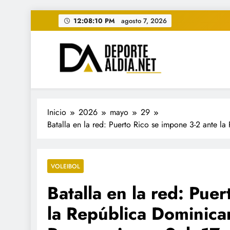
Saltar
12:08:12 PM
agosto 7, 2026
al
contenido
• DEPORTE AL DIA • "Per
www.deportealdia.net #deportealdia #deporteal
Inicio
2026
mayo
29
Batalla en la red: Puerto Rico se impone 3-2 ante 
VOLEIBOL
Batalla en la red: Pue
la República Dominica