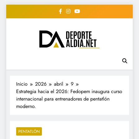
Saltar
al
contenido
• DEPORTE AL DIA •
www.deportealdia.net #deportealdia
#deportealdiard #deportealdiaperiodico
"Periodico Deportivo
Digital"
Inicio
2026
abril
9
Estrategia hacia el 2026: Fedopem inaugura curso
internacional para entrenadores de pentatlón
moderno.
PENTATLÓN