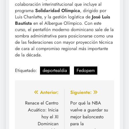
colaboración interinstitucional que incluye al
programa
Solidaridad Olímpica
, dirigido por
Luis Chanlatte, y la gestión logística de
José Luis
Bautista
en el Albergue Olímpico. Con este
curso, el pentatlón moderno dominicano sale de la
sombra administrativa para posicionarse como una
de las federaciones con mayor proyección técnica
de cara al compromiso regional más importante
de la década.
Etiquetado:
deportealdia
Fedopem
Navegación
Anterior:
Siguiente:
de
Renace el Centro
Por qué la NBA
Acuático: Inicia
vuelve a guardar su
entradas
hoy el XI
mejor baloncesto
Dominican
para la