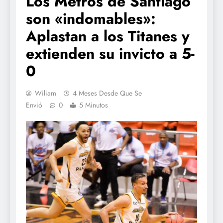
Los Metros de Santiago
son «indomables»:
Aplastan a los Titanes y
extienden su invicto a 5-
0
Wiliam
4 Meses Desde Que Se
Envió
0
5 Minutos