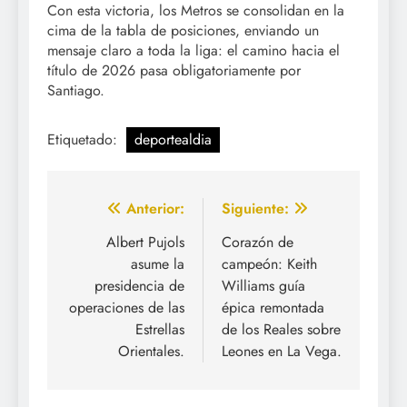
Con esta victoria, los Metros se consolidan en la
cima de la tabla de posiciones, enviando un
mensaje claro a toda la liga: el camino hacia el
título de 2026 pasa obligatoriamente por
Santiago.
Etiquetado:
deportealdia
Navegación
Anterior:
Siguiente:
de
Albert Pujols
Corazón de
asume la
campeón: Keith
entradas
presidencia de
Williams guía
operaciones de las
épica remontada
Estrellas
de los Reales sobre
Orientales.
Leones en La Vega.