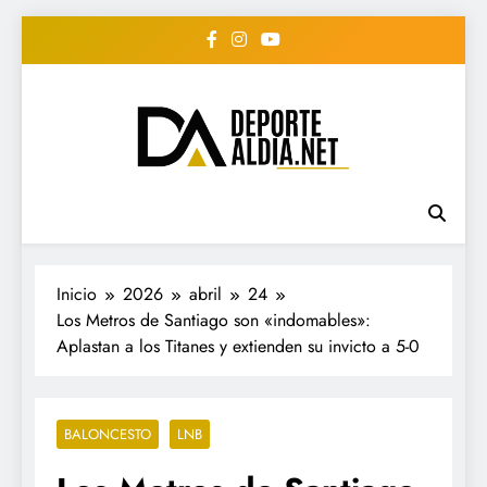
Saltar
al
contenido
• DEPORTE AL DIA •
www.deportealdia.net #deportealdia
#deportealdiard #deportealdiaperiodico
"Periodico Deportivo
Digital"
Inicio
2026
abril
24
Los Metros de Santiago son «indomables»:
Aplastan a los Titanes y extienden su invicto a 5-0
BALONCESTO
LNB