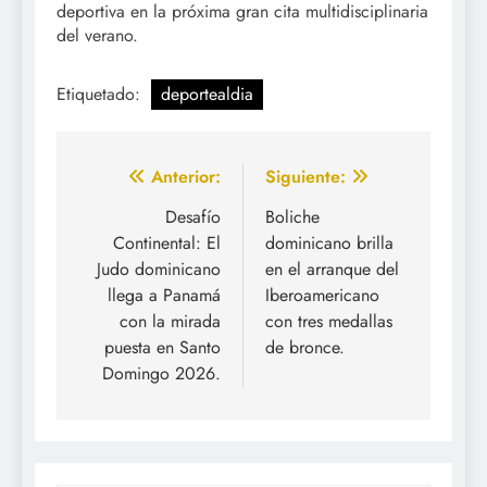
deportiva en la próxima gran cita multidisciplinaria
del verano.
Etiquetado:
deportealdia
Navegación
Anterior:
Siguiente:
de
Desafío
Boliche
Continental: El
dominicano brilla
entradas
Judo dominicano
en el arranque del
llega a Panamá
Iberoamericano
con la mirada
con tres medallas
puesta en Santo
de bronce.
Domingo 2026.