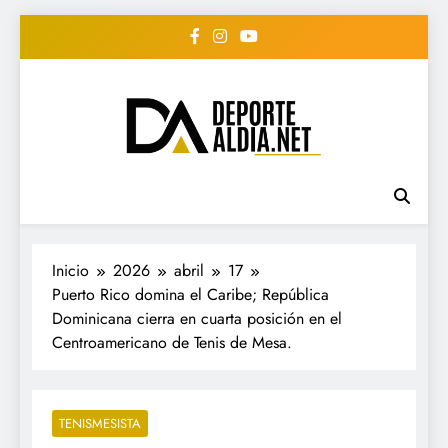
Saltar
al
contenido
• DEPORTE AL DIA •
www.deportealdia.net #deportealdia
#deportealdiard #deportealdiaperiodico
"Periodico Deportivo
Digital"
Inicio
2026
abril
17
Puerto Rico domina el Caribe; República
Dominicana cierra en cuarta posición en el
Centroamericano de Tenis de Mesa.
TENISMESISTA