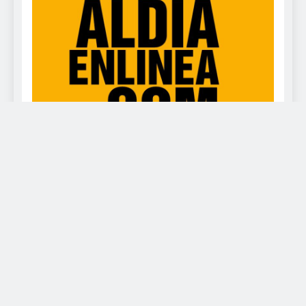
www.deportealdia.net Powered By
.
BlazeThemes