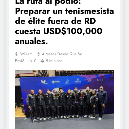
La ruta al podio:
Preparar un tenismesista
de élite fuera de RD
cuesta USD$100,000
anuales.
Wiliam
4 Meses Desde Que Se
Envió
0
5 Minutos