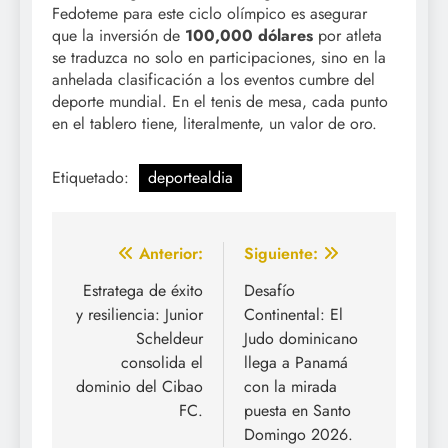
Fedoteme para este ciclo olímpico es asegurar
que la inversión de
100,000 dólares
por atleta
se traduzca no solo en participaciones, sino en la
anhelada clasificación a los eventos cumbre del
deporte mundial. En el tenis de mesa, cada punto
en el tablero tiene, literalmente, un valor de oro.
Etiquetado:
deportealdia
Navegación
Anterior:
Siguiente:
de
Estratega de éxito
Desafío
y resiliencia: Junior
Continental: El
entradas
Scheldeur
Judo dominicano
consolida el
llega a Panamá
dominio del Cibao
con la mirada
FC.
puesta en Santo
Domingo 2026.