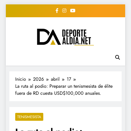
Saltar
al
contenido
• DEPORTE AL DIA •
www.deportealdia.net #deportealdia
#deportealdiard #deportealdiaperiodico
"Periodico Deportivo
Digital"
Inicio
2026
abril
17
La ruta al podio: Preparar un tenismesista de élite
fuera de RD cuesta USD$100,000 anuales.
TENISMESISTA