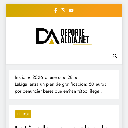
Saltar
al
contenido
• DEPORTE AL DIA •
www.deportealdia.net #deportealdia
#deportealdiard #deportealdiaperiodico
"Periodico Deportivo
Digital"
Inicio
2026
enero
28
LaLiga lanza un plan de gratificación: 50 euros
por denunciar bares que emitan fútbol ilegal.
FÚTBOL