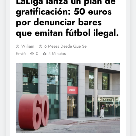
LaLiga lanza un plan de
gratificación: 50 euros
por denunciar bares
que emitan fútbol ilegal.
Wiliam
6 Meses Desde Que Se
Envió
0
4 Minutos