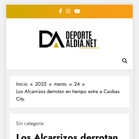
Saltar
al
contenido
• DEPORTE AL DIA •
www.deportealdia.net #deportealdia
#deportealdiard #deportealdiaperiodico
"Periodico Deportivo
Digital"
Inicio
2025
marzo
24
Los Alcarrizos derrotan en tiempo extra a Caobas
City.
Sin categoría
Los Alcarrizos derrotan