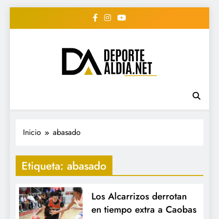
Saltar
al
contenido
• DEPORTE AL DIA •
www.deportealdia.net #deportealdia
#deportealdiard #deportealdiaperiodico
"Periodico Deportivo
Digital"
Inicio
abasado
Etiqueta:
abasado
Los Alcarrizos derrotan
en tiempo extra a Caobas