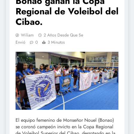
Bonao ganan la Copa
Regional de Voleibol del
Cibao.
Wiliam
2 Años Desde Que Se
Envió
0
3 Minutos
El equipo femenino de Monseñor Nouel (Bonao)
se coronó campeón invicto en la Copa Regional
de Voleibol Superior del Cibao, derrotando en la