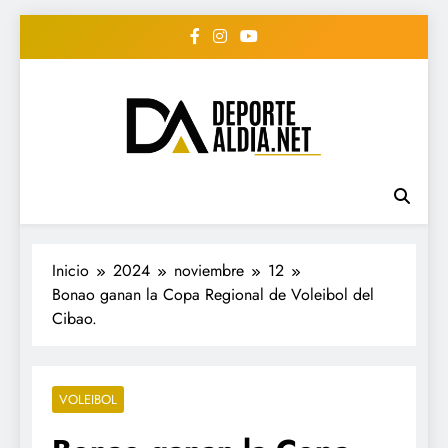
Saltar
al
contenido
• DEPORTE AL DIA •
www.deportealdia.net #deportealdia
#deportealdiard #deportealdiaperiodico
"Periodico Deportivo
Digital"
Inicio
2024
noviembre
12
Bonao ganan la Copa Regional de Voleibol del
Cibao.
VOLEIBOL