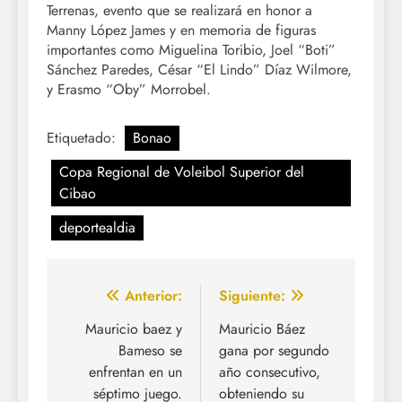
Terrenas, evento que se realizará en honor a
Manny López James y en memoria de figuras
importantes como Miguelina Toribio, Joel “Boti”
Sánchez Paredes, César “El Lindo” Díaz Wilmore,
y Erasmo “Oby” Morrobel.
Etiquetado:
Bonao
Copa Regional de Voleibol Superior del
Cibao
deportealdia
Navegación
Anterior:
Siguiente:
de
Mauricio baez y
Mauricio Báez
Bameso se
gana por segundo
entradas
enfrentan en un
año consecutivo,
séptimo juego.
obteniendo su