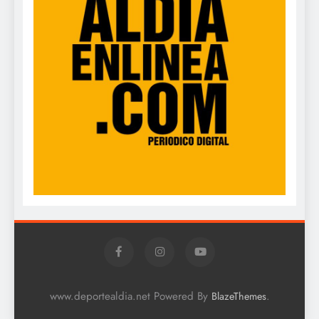
www.deportealdia.net Powered By
.
BlazeThemes