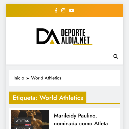
Saltar
al
contenido
• DEPORTE AL DIA •
www.deportealdia.net #deportealdia
#deportealdiard #deportealdiaperiodico
"Periodico Deportivo
Digital"
Inicio
World Athletics
Etiqueta:
World Athletics
Marileidy Paulino,
ATLETAS
nominada como Atleta