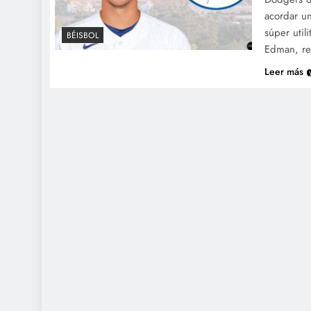
acordar u
súper util
BÉISBOL
Edman, re
Leer más