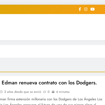
iodico Deportivo Digital"
diard #deportealdiaperiodico
Edman renueva contrato con los Dodgers.
2 años desde que se envió
0
4 minutos
an firma extensión millonaria con los Dodgers de Los Ángeles Los
e Los Ángeles aseguran el futuro de una de sus piezas clave al