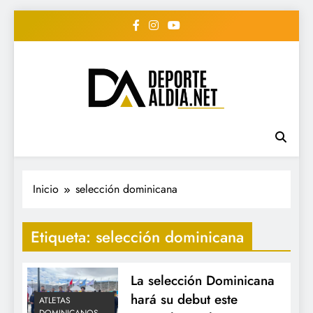
Saltar
al
contenido
• DEPORTE AL DIA •
www.deportealdia.net #deportealdia
#deportealdiard #deportealdiaperiodico
"Periodico Deportivo
Digital"
Inicio
selección dominicana
Etiqueta:
selección dominicana
La selección Dominicana
hará su debut este
ATLETAS