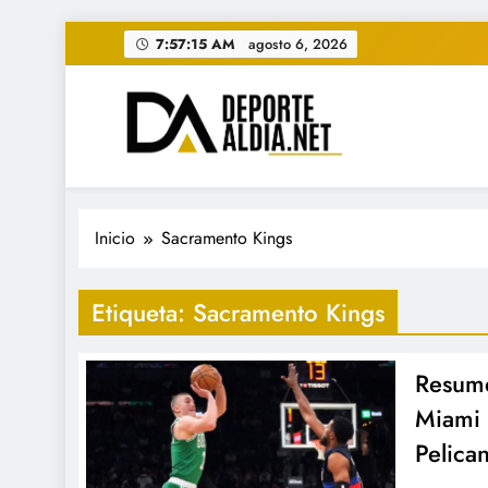
Saltar
7:57:16 AM
agosto 6, 2026
al
contenido
• DEPORTE AL DIA • "Per
www.deportealdia.net #deportealdia #deporteal
Inicio
Sacramento Kings
Etiqueta:
Sacramento Kings
Resume
Miami 
Pelica