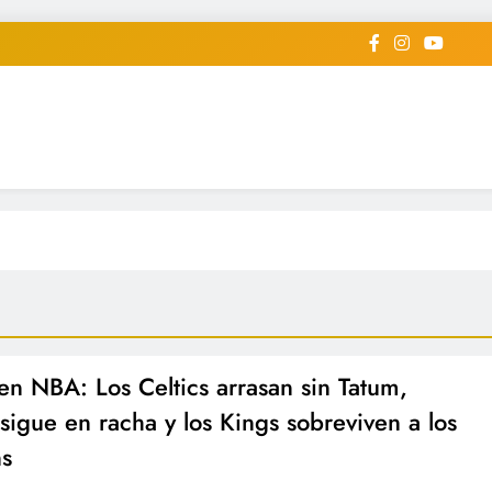
iodico Deportivo Digital"
diard #deportealdiaperiodico
n NBA: Los Celtics arrasan sin Tatum,
sigue en racha y los Kings sobreviven a los
ns