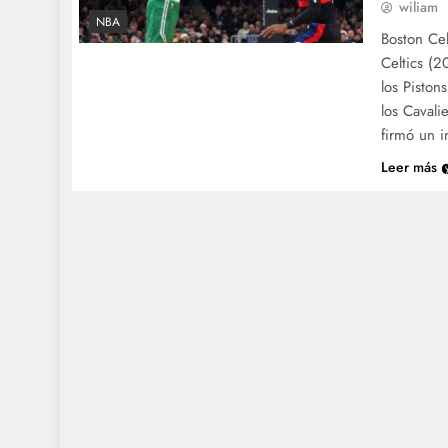
wiliam
NBA
Boston Cel
Celtics (2
los Piston
los Cavali
firmó un 
Leer más