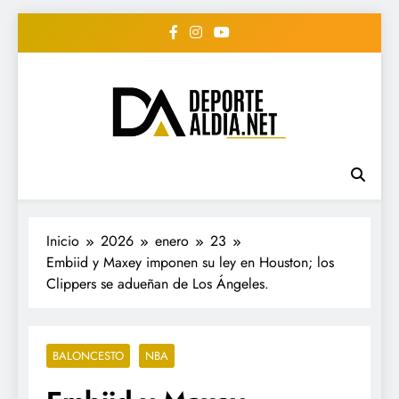
Saltar
al
contenido
• DEPORTE AL DIA •
www.deportealdia.net #deportealdia
#deportealdiard #deportealdiaperiodico
"Periodico Deportivo
Digital"
Inicio
2026
enero
23
Embiid y Maxey imponen su ley en Houston; los
Clippers se adueñan de Los Ángeles.
BALONCESTO
NBA