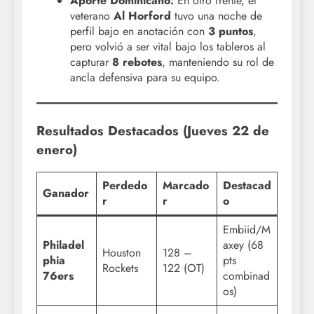
Aporte Dominicano:
En otro frente, el
veterano
Al Horford
tuvo una noche de
perfil bajo en anotación con
3 puntos
,
pero volvió a ser vital bajo los tableros al
capturar
8 rebotes
, manteniendo su rol de
ancla defensiva para su equipo.
Resultados Destacados (Jueves 22 de
enero)
Perdedo
Marcado
Destacad
Ganador
r
r
o
Embiid/M
Philadel
axey (68
Houston
128 –
phia
pts
Rockets
122 (OT)
76ers
combinad
os)