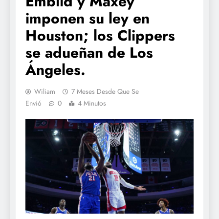
Embiid y Maxey
imponen su ley en
Houston; los Clippers
se adueñan de Los
Ángeles.
Wiliam
7 Meses Desde Que Se
Envió
0
4 Minutos