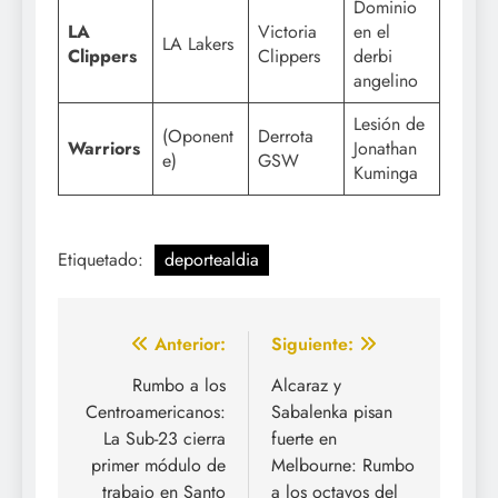
Dominio
LA
Victoria
en el
LA Lakers
Clippers
Clippers
derbi
angelino
Lesión de
(Oponent
Derrota
Warriors
Jonathan
e)
GSW
Kuminga
Etiquetado:
deportealdia
Navegación
Anterior:
Siguiente:
de
Rumbo a los
Alcaraz y
Centroamericanos:
Sabalenka pisan
entradas
La Sub-23 cierra
fuerte en
primer módulo de
Melbourne: Rumbo
trabajo en Santo
a los octavos del