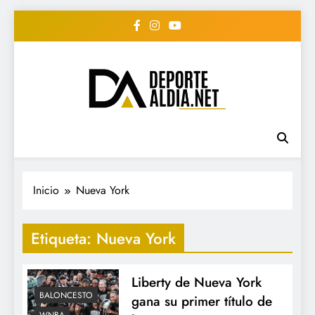
Saltar
al
contenido
• DEPORTE AL DIA •
www.deportealdia.net #deportealdia
#deportealdiard #deportealdiaperiodico
"Periodico Deportivo
Digital"
Inicio
Nueva York
Etiqueta:
Nueva York
Liberty de Nueva York
BALONCESTO
gana su primer título de