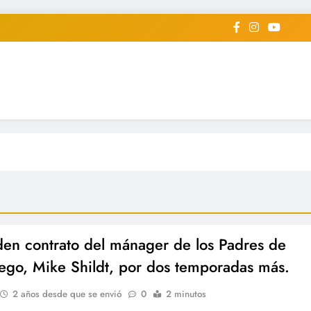
iodico Deportivo Digital"
diard #deportealdiaperiodico
den contrato del mánager de los Padres de
ego, Mike Shildt, por dos temporadas más.
2 años desde que se envió
0
2 minutos