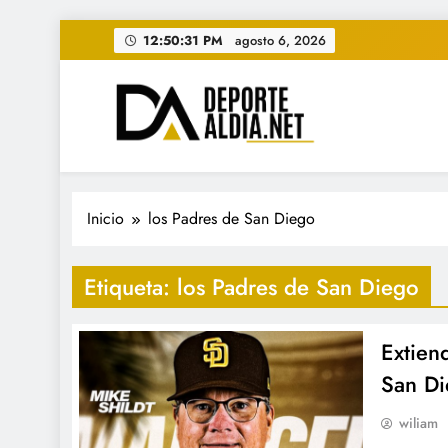
Saltar
12:50:32 PM
agosto 6, 2026
al
contenido
• DEPORTE AL DIA • "Per
www.deportealdia.net #deportealdia #deporteal
Inicio
los Padres de San Diego
Etiqueta:
los Padres de San Diego
Extien
San Di
wiliam