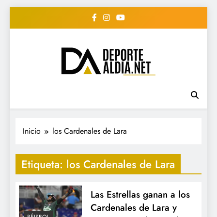
Saltar
al
contenido
• DEPORTE AL DIA •
www.deportealdia.net #deportealdia
#deportealdiard #deportealdiaperiodico
"Periodico Deportivo
Digital"
Inicio
los Cardenales de Lara
Etiqueta:
los Cardenales de Lara
Las Estrellas ganan a los
Cardenales de Lara y