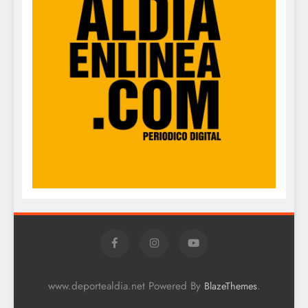
www.deportealdia.net Powered By
.
BlazeThemes