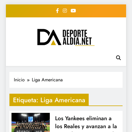
Saltar
al
contenido
• DEPORTE AL DIA •
www.deportealdia.net #deportealdia
#deportealdiard #deportealdiaperiodico
"Periodico Deportivo
Digital"
Inicio
Liga Americana
Etiqueta:
Liga Americana
Los Yankees eliminan a
los Reales y avanzan a la