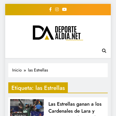
Saltar
al
contenido
• DEPORTE AL DIA •
www.deportealdia.net #deportealdia
#deportealdiard #deportealdiaperiodico
"Periodico Deportivo
Digital"
Inicio
las Estrellas
Etiqueta:
las Estrellas
Las Estrellas ganan a los
Cardenales de Lara y