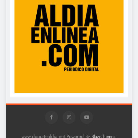
www.deportealdia.net Powered By
.
BlazeThemes