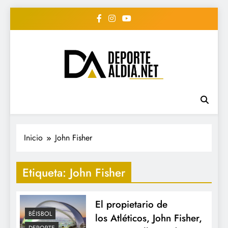
Saltar
al
contenido
• DEPORTE AL DIA •
www.deportealdia.net #deportealdia
#deportealdiard #deportealdiaperiodico
"Periodico Deportivo
Digital"
Inicio
John Fisher
Etiqueta:
John Fisher
El propietario de
BÉISBOL
los Atléticos, John Fisher,