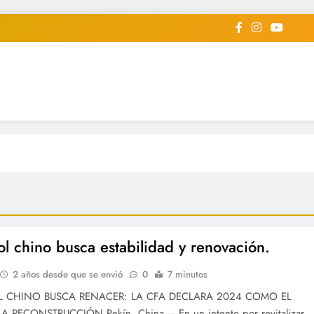
iodico Deportivo Digital"
diard #deportealdiaperiodico
bol chino busca estabilidad y renovación.
2 años desde que se envió
0
7 minutos
L CHINO BUSCA RENACER: LA CFA DECLARA 2024 COMO EL
 RECONSTRUCCIÓN Pekín, China – En un intento por revitalizar