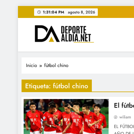
Saltar
1:31:05 PM
agosto 8, 2026
al
contenido
• DEPORTE AL DIA • "Per
www.deportealdia.net #deportealdia #deporteal
Inicio
fútbol chino
Etiqueta:
fútbol chino
El fút
wiliam
EL FÚTBO
AÑO DE LA