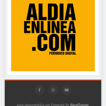
www.deportealdia.net Powered By
.
BlazeThemes