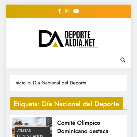
Saltar
al
contenido
• DEPORTE AL DIA •
www.deportealdia.net #deportealdia
#deportealdiard #deportealdiaperiodico
"Periodico Deportivo
Digital"
Inicio
Día Nacional del Deporte
Etiqueta:
Día Nacional del Deporte
Comité Olímpico
Dominicano destaca
ATLETAS
DOMINICANOS