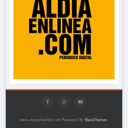
www.deportealdia.net Powered By
.
BlazeThemes