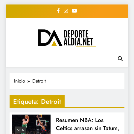
Saltar
al
contenido
• DEPORTE AL DIA •
www.deportealdia.net #deportealdia
#deportealdiard #deportealdiaperiodico
"Periodico Deportivo
Digital"
Inicio
Detroit
Etiqueta:
Detroit
Resumen NBA: Los
Celtics arrasan sin Tatum,
NBA