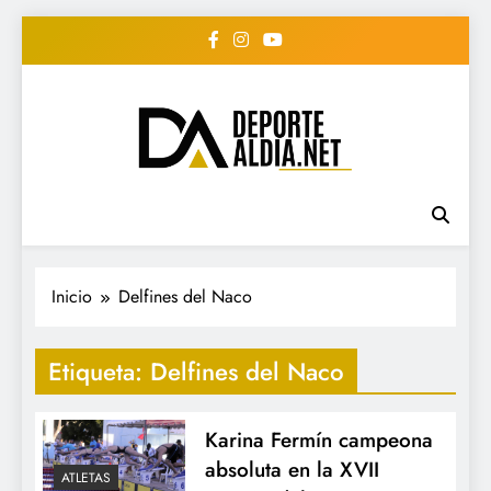
Saltar
al
contenido
• DEPORTE AL DIA •
www.deportealdia.net #deportealdia
#deportealdiard #deportealdiaperiodico
"Periodico Deportivo
Digital"
Inicio
Delfines del Naco
Etiqueta:
Delfines del Naco
Karina Fermín campeona
absoluta en la XVII
ATLETAS