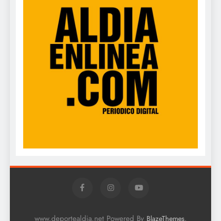
www.deportealdia.net Powered By
.
BlazeThemes