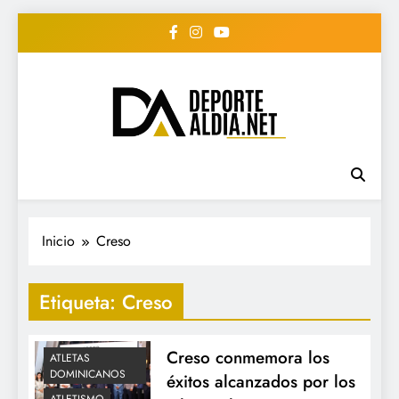
Saltar
al
contenido
• DEPORTE AL DIA •
www.deportealdia.net #deportealdia
#deportealdiard #deportealdiaperiodico
"Periodico Deportivo
Digital"
Inicio
Creso
Etiqueta:
Creso
Creso conmemora los
ATLETAS
DOMINICANOS
éxitos alcanzados por los