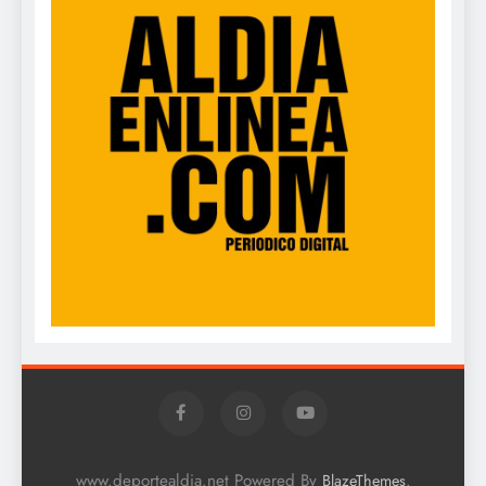
www.deportealdia.net Powered By
.
BlazeThemes