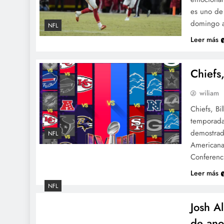
es uno de 
domingo a
NFL
Leer más
Chiefs
wiliam
Chiefs, Bi
temporada
demostrado
NFL
Americana 
Conferenc
Leer más
NFL
Josh Al
de ano