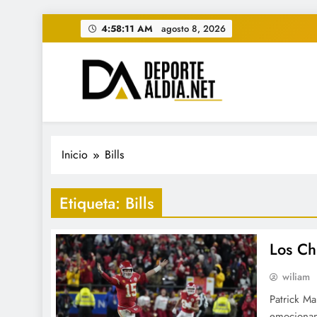
Saltar
4:58:12 AM
agosto 8, 2026
al
contenido
• DEPORTE AL DIA • "Per
www.deportealdia.net #deportealdia #deporteal
Inicio
Bills
Etiqueta:
Bills
Los Chi
wiliam
Patrick Ma
emocionan