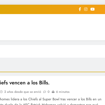
iodico Deportivo Digital"
diard #deportealdiaperiodico
efs vencen a los Bills.
2 años desde que se envió
0
6 minutos
homes lidera a los Chiefs al Super Bowl tras vencer a los Bills en un
te duelo de la AFC Patrick Mahomes volvió a demostrar por qué