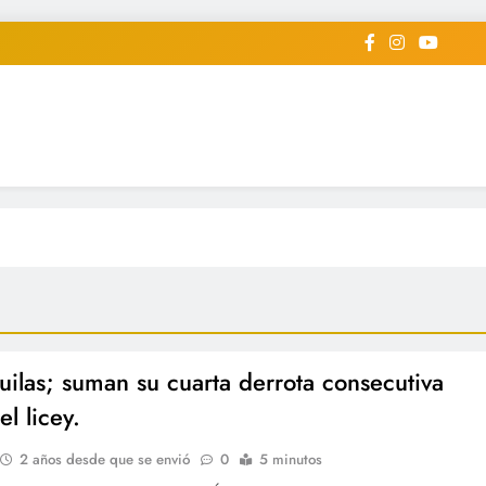
iodico Deportivo Digital"
diard #deportealdiaperiodico
uilas; suman su cuarta derrota consecutiva
el licey.
2 años desde que se envió
0
5 minutos