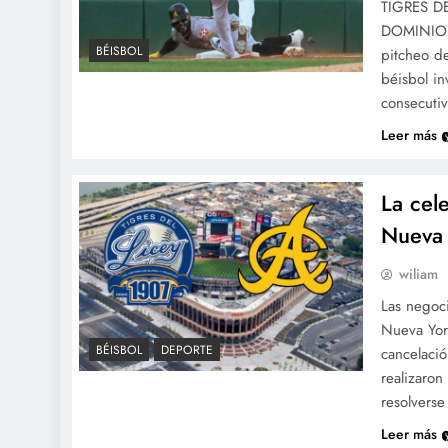
TIGRES D
DOMINIO 
BÉISBOL
pitcheo de
béisbol in
consecutiv
Leer más
La cel
Nueva 
wiliam
Las negoci
Nueva Yor
BÉISBOL
DEPORTE
cancelació
realizaron
resolverse
Leer más