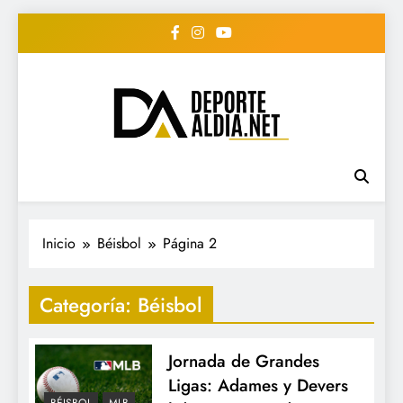
Saltar
al
contenido
• DEPORTE AL DIA •
www.deportealdia.net #deportealdia
#deportealdiard #deportealdiaperiodico
"Periodico Deportivo
Digital"
Inicio
Béisbol
Página 2
Categoría:
Béisbol
Jornada de Grandes
Ligas: Adames y Devers