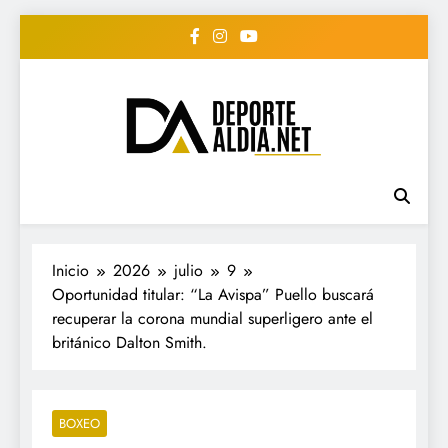
Saltar
al
contenido
• DEPORTE AL DIA •
www.deportealdia.net #deportealdia
#deportealdiard #deportealdiaperiodico
"Periodico Deportivo
Digital"
Inicio
2026
julio
9
Oportunidad titular: “La Avispa” Puello buscará
recuperar la corona mundial superligero ante el
británico Dalton Smith.
BOXEO