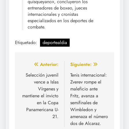
quisqueyano», concluyeron los
entrenadores de boxeo, jueces
internacionales y cronistas
especializados en los deportes de
combate.
Etiquetado:
deportealdia
Navegación
Anterior:
Siguiente:
de
Selección juvenil
Tenis internacional:
vence a Islas
Zverev rompe el
entradas
Vírgenes y
maleficio ante
mantiene el invicto
Fritz, avanza a
en la Copa
semifinales de
Panamericana U-
Wimbledon y
21.
amenaza el número
dos de Alcaraz.