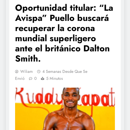
Oportunidad titular: “La
Avispa” Puello buscará
recuperar la corona
mundial superligero
ante el británico Dalton
Smith.
Wiliam
4 Semanas Desde Que Se
Envió
0
5 Minutos