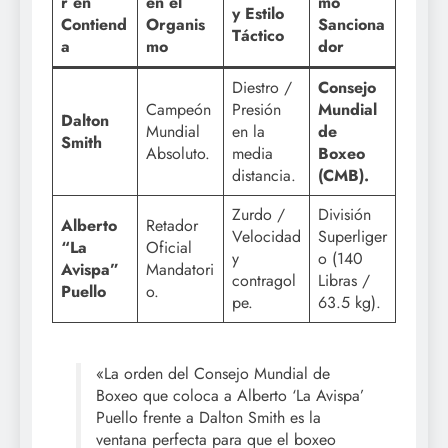
r en
en el
mo
y Estilo
Contiend
Organis
Sanciona
Táctico
a
mo
dor
Diestro /
Consejo
Campeón
Presión
Mundial
Dalton
Mundial
en la
de
Smith
Absoluto.
media
Boxeo
distancia.
(CMB).
Zurdo /
División
Alberto
Retador
Velocidad
Superliger
“La
Oficial
y
o (140
Avispa”
Mandatori
contragol
Libras /
Puello
o.
pe.
63.5 kg).
«La orden del Consejo Mundial de
Boxeo que coloca a Alberto ‘La Avispa’
Puello frente a Dalton Smith es la
ventana perfecta para que el boxeo