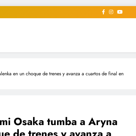
iodico Deportivo Digital"
diard #deportealdiaperiodico
lenka en un choque de trenes y avanza a cuartos de final en
aomi Osaka tumba a Aryna
e de trenes y avanza a