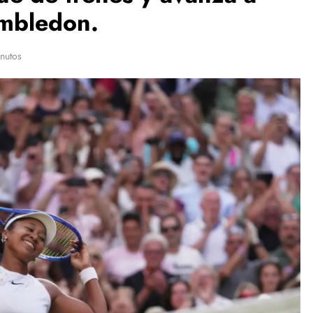
imbledon.
nutos