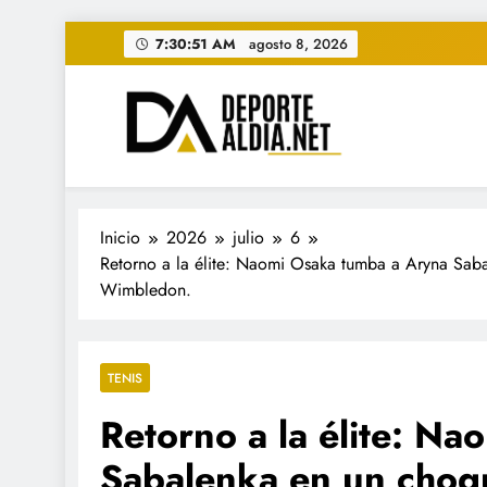
Saltar
7:30:53 AM
agosto 8, 2026
al
contenido
• DEPORTE AL DIA • "Per
www.deportealdia.net #deportealdia #deporteal
Inicio
2026
julio
6
Retorno a la élite: Naomi Osaka tumba a Aryna Saba
Wimbledon.
TENIS
Retorno a la élite: N
Sabalenka en un choqu