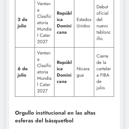
Ventan
Debut
a
Repúbl
oficial
Clasific
3 de
ica
Estados
del
atoria
julio
Domini
Unidos
nuevo
Mundia
cana
tablonc
l Catar
illo.
2027
Ventan
Cierre
a
Repúbl
de la
Clasific
6 de
ica
Nicara
carteler
atoria
julio
Domini
gua
a FIBA
Mundia
cana
de
l Catar
julio.
2027
Orgullo institucional en las altas
esferas del básquetbol