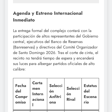
Agenda y Estreno Internacional
Inmediato
La entrega formal del complejo contará con la
participación de altos representantes del Gobierno
central, ejecutivos del Banco de Reservas
(Banreservas) y directivos del Comité Organizador
de Santo Domingo 2026. Tras el corte de cinta, el
recinto no tendrá tiempo de espera y encenderá
sus luces para albergar partidos oficiales de alto
calibre:
Certa
Fecha
Selecci
Estatus
men
Selecci
del
ón
del
Intern
ón
Compr
Anfitri
Escena
aciona
Rival
omiso
ona
rio
l