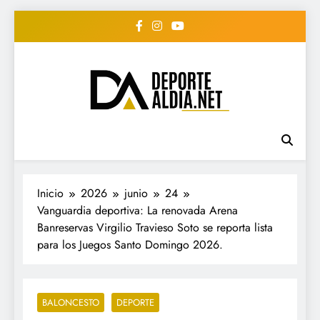
Saltar
al
contenido
• DEPORTE AL DIA •
www.deportealdia.net #deportealdia
#deportealdiard #deportealdiaperiodico
"Periodico Deportivo
Digital"
Inicio
2026
junio
24
Vanguardia deportiva: La renovada Arena
Banreservas Virgilio Travieso Soto se reporta lista
para los Juegos Santo Domingo 2026.
BALONCESTO
DEPORTE